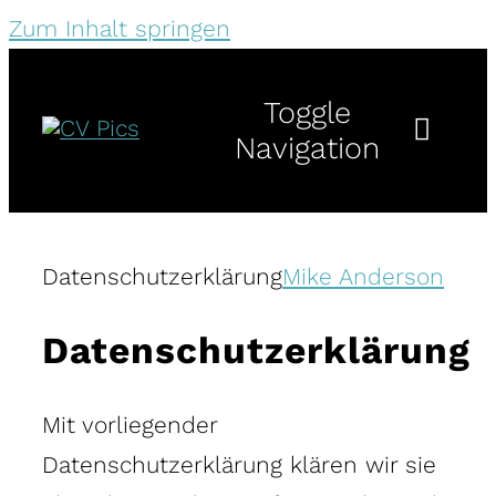
Zum Inhalt springen
Toggle
Navigation
Preise
Datenschutzerklärung
Mike Anderson
Portfolio
Datenschutzerklärung
Standorte
Mit vorliegender
Über uns
Datenschutzerklärung klären wir sie